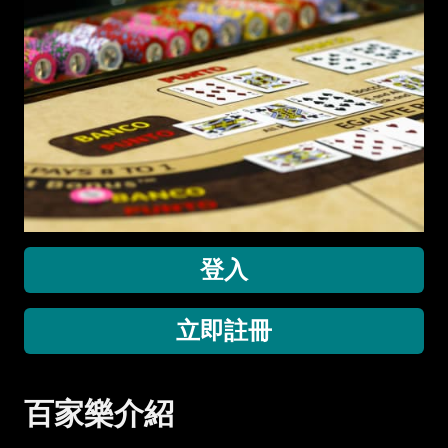
登入
立即註冊
百家樂介紹