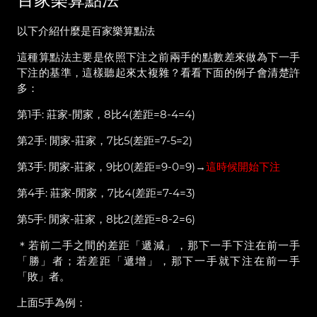
以下介紹什麼是百家樂算點法
這種算點法主要是依照下注之前兩手的點數差來做為下一手
下注的基準，這樣聽起來太複雜？看看下面的例子會清楚許
多：
第1手: 莊家-閒家，8比4(差距=8-4=4)
第2手: 閒家-莊家，7比5(差距=7-5=2)
第3手: 閒家-莊家，9比0(差距=9-0=9)→
這時候開始下注
第4手: 莊家-閒家，7比4(差距=7-4=3)
第5手: 閒家-莊家，8比2(差距=8-2=6)
＊若前二手之間的差距「遞減」，那下一手下注在前一手
「勝」者；若差距「遞增」，那下一手就下注在前一手
「敗」者。
上面5手為例：