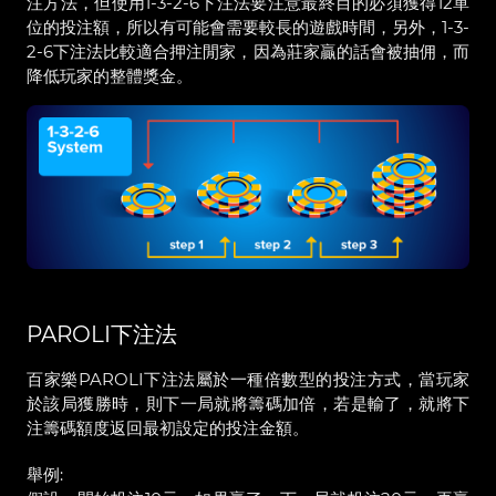
注方法，但使用1-3-2-6下注法要注意最終目的必須獲得12單
位的投注額，所以有可能會需要較長的遊戲時間，另外，1-3-
2-6下注法比較適合押注閒家，因為莊家贏的話會被抽佣，而
降低玩家的整體獎金。
PAROLI下注法
百家樂PAROLI下注法屬於一種倍數型的投注方式，當玩家
於該局獲勝時，則下一局就將籌碼加倍，若是輸了，就將下
注籌碼額度返回最初設定的投注金額。
舉例: