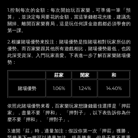
1.控制每次的金額：每次開始玩百家樂，可準備一筆「預
算」，並決定每局要花的金額，當這筆錢都花光後，建議先
關掉、離開百家樂賽局，這是玩任何課金遊戲都必須學會的
第一課。
2.根據賭場優勢來投注：賭場優勢是指賭場相對玩家所佔的
優勢。而百家樂跟其他所有遊戲相比，賭場優勢最低，也因
此深受資深、入門玩家喜愛。下表進一步了解百家樂賭場優
勢：
莊家
閒家
和
賭場優勢
1.06%
1.24%
14.40%
依照此賭場優勢來看，百家樂玩家想賺錢最佳選擇是「押莊
家」，盡量不要「押和」、「押對子」，以下表告訴你為什
麼不要「押和」、「押對子」。
3.連開「莊」時，適量加注：假設你第一次「押莊」獲勝，
緊接著下一把可以適量加注，提高勝率。但是千萬不要重