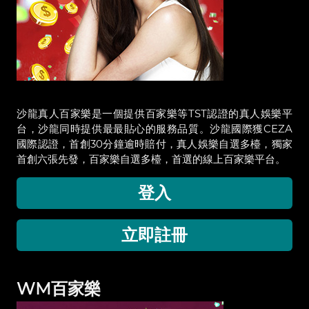
沙龍真人百家樂是一個提供百家樂等TST認證的真人娛樂平
台，沙龍同時提供最最貼心的服務品質。沙龍國際獲CEZA
國際認證，首創30分鐘逾時賠付，真人娛樂自選多檯，獨家
首創六張先發，百家樂自選多檯，首選的線上百家樂平台。
登入
立即註冊
WM百家樂