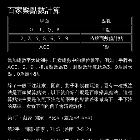
百家樂點數計算
牌面
點數
10、Ｊ、Ｑ、Ｋ
0點
2、3、4、5、6、7、9
依牌面數值計點
ACE
1點
當加總數字大於9時，只看總數中的個位數字。例如：手牌有
ACE、2、9，相加點數為13，則點數計算就為3。9為最大
點，0為最小點。
除了一般下注莊家、閒家、對子和幾種玩法，還有一種投注
法是百家樂算點法，以下就介紹什麼是百家樂算點法。這種
算點法主要是依照下注之前兩手的點數差來做為下一手下注
的基準，看看下面的例子會清楚許多：
第1手：莊家-閒家，8比4（差距=8-4=4）
第2手：閒家-莊家，7比5（差距=7-5=2）