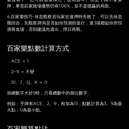
押，畢竟莊家賭場優勢仍有1.06%，並不是穩贏的局面。
4.百家樂技巧-休息觀察若玩家在連押時失敗了，可以先休息
幾回合，先觀察牌局是否如你預測的進行，連3場都如你所預
測再進場，否則建議先退出，擇日再戰。
百家樂點數計算方式
．ACE ＝ 1
．2~9 ＝ 不變
．10、J、Q、K ＝ 0
加總數字大於9時，只看總數中的個位數字。
例如：手牌有ACE、2、9，相加為13，點數計算為3。9為最
大點，0為最小點。
百家樂算點法