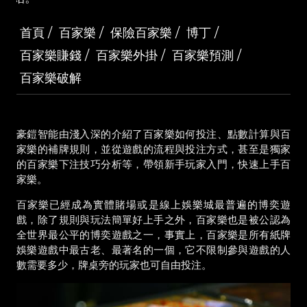
首頁
/
百家樂
/
保險百家樂
/
博丁
/
百家樂賺錢
/
百家樂外掛
/
百家樂預測
/
百家樂破解
豪鎧智能由淺入深的介紹了百家樂如何投注、點數計算與百
家樂的補牌規則，並從遊戲的流程與投注方式，甚至是獨家
的百家樂下注技巧分析等，帶領新手玩家入門，快速上手百
家樂。
百家樂已經成為實體賭場或是線上娛樂城最普遍的博奕遊
戲，除了規則與玩法簡單好上手之外，百家樂也是被公認為
全世界最公平的博奕遊戲之一，事實上，百家樂是所有紙牌
娛樂遊戲中最古老、最著名的一個，它不限制參與遊戲的人
數需要多少，牌桌旁的玩家也可自由投注。