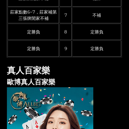
莊家點數6~7，莊家補第
7
不補
三張牌閒家不補
定勝負
8
定勝負
定勝負
9
定勝負
真人百家樂
歐博真人百家樂