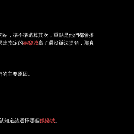
網站，準不準還算其次，重點是他們都會推
果連指定的
娛樂城
贏了還沒辦法提領，那真
!
們的主要原因。
就知道該選擇哪個
娛樂城
。