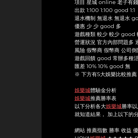
項目 星城 online 老子有錢 
出款 1:100 1:100 good 1:1
退水機制 無退水 無退水 go
優惠 少 少 good 多
遊戲種類 較少 較少 good
營運狀況 官方內部問題多 逐
風險 假幣商 假幣商 公司倒
遊戲回饋 good 常辦多種
匯差 10% 10% good 無
※ 下方有5大娛樂比較推
娛樂城
體驗金分析
娛樂城
推薦勝率表
以下分析各大
娛樂城
勝率以
就知道結果， 加上以下的
網站 推薦指數 勝率 收益 