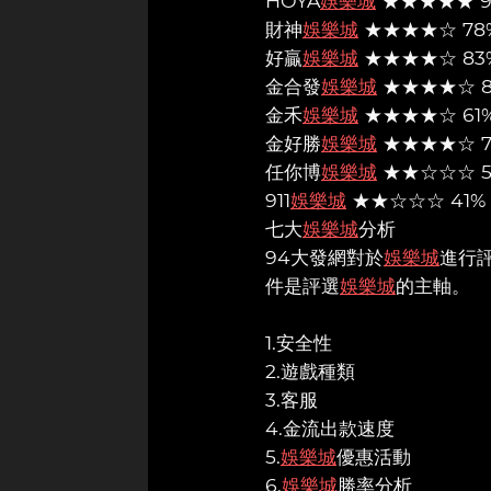
HOYA
娛樂城
★★★★★ 96%
財神
娛樂城
★★★★☆ 78% $
好贏
娛樂城
★★★★☆ 83% $
金合發
娛樂城
★★★★☆ 85%
金禾
娛樂城
★★★★☆ 61% $
金好勝
娛樂城
★★★★☆ 71% 
任你博
娛樂城
★★☆☆☆ 51% 
911
娛樂城
★★☆☆☆ 41% $ 
七大
娛樂城
分析
94大發網對於
娛樂城
進行
件是評選
娛樂城
的主軸。
1.安全性
2.遊戲種類
3.客服
4.金流出款速度
5.
娛樂城
優惠活動
6.
娛樂城
勝率分析