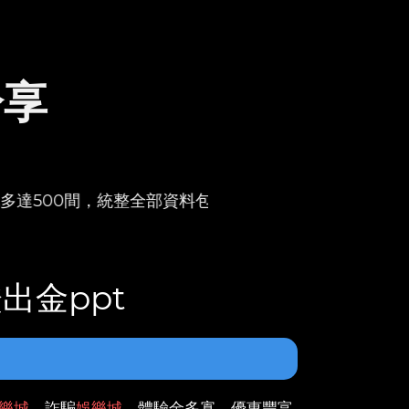
分享
資訊多達500間，統整全部資料包含正常出金娛樂城、黑網
出金ppt
樂城
、詐騙
娛樂城
、體驗金多寡、優惠豐富