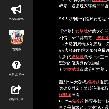
程度、娛樂玩家評價等等資訊
94大發網掛保證只要您是
娛樂城優惠
【推薦】
娛樂城
推薦大公開
相信行家們都知道，
娛樂城
94大發網累積多年經驗，
94大發網要跟大家分享最新
百家樂
玩對的
娛樂城
讓你上天堂~
選對的優惠讓你賺飽飽~~
五大
娛樂城
遊戲分析推薦，
娛樂城Q&A
類別:94大發網,
娛樂城
推薦
送你發財金！限時註冊領取
娛樂城
推薦
娛樂城分享
HOYA
娛樂城
博弈界數一數
惠更是超敢給，大家沒玩過