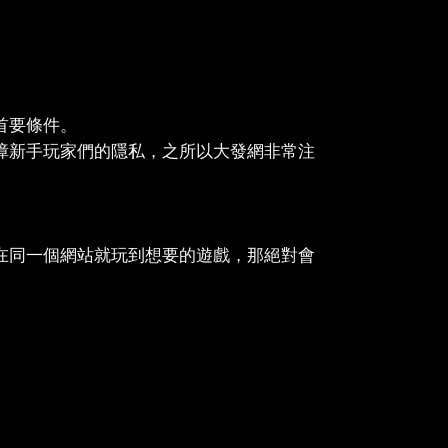
首要條件。
障新手玩家們的隱私，之所以大發網非常注
在同一個網站就玩到想要的遊戲，那絕對會