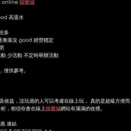
online
娛樂城
od 高退水
 較多
漸落沒 good 經營穩定
閉
活動 少活動 不定時舉辦活動
薦，僅供參考。
及收益，沒玩過的人可以考慮在線上玩， 真的是超級方便
分析，相信你會在線上
娛樂城
網站有滿滿的收穫。
優惠 連結