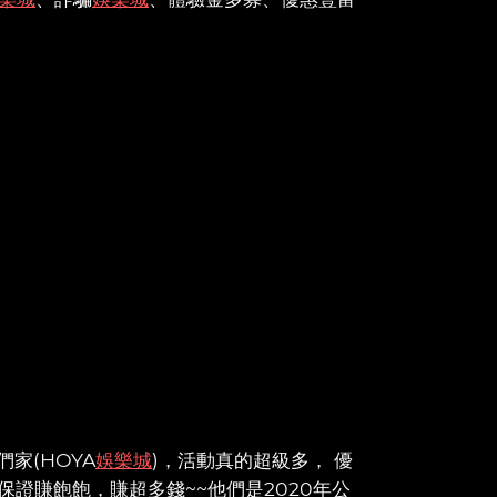
家(HOYA
娛樂城
)，活動真的超級多， 優
保證賺飽飽，賺超多錢~~他們是2020年公