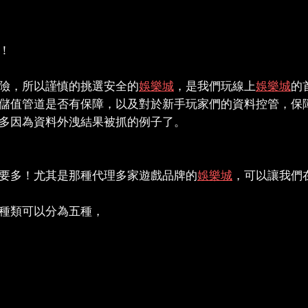
！
險，所以謹慎的挑選安全的
娛樂城
，是我們玩線上
娛樂城
的
儲值管道是否有保障，以及對於新手玩家們的資料控管，保
多因為資料外洩結果被抓的例子了。
要多！尤其是那種代理多家遊戲品牌的
娛樂城
，可以讓我們
種類可以分為五種，