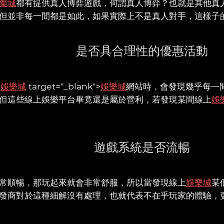
樂城
都有提供真人博弈遊戲，何謂真人博弈？也就是其他真
但並非每一間都是如此，如果實際上不是真人對手，這樣子
是否具合理性的優惠活動
豐
娛樂城
target="_blank">
娛樂城
網站時，會發現幾乎每一
但這些線上娛樂平台畢竟還是屬於營利，若發現某間線上
娛
遊戲系統是否流暢
常順暢，那玩起來就會非常舒服，所以當發現線上
娛樂城
某
發商對於這種細解沒有處理，也就代表不在乎玩家的體驗，