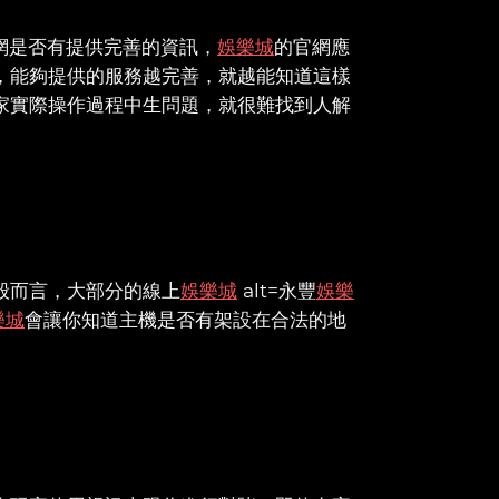
網是否有提供完善的資訊，
娛樂城
的官網應
，能夠提供的服務越完善，就越能知道這樣
家實際操作過程中生問題，就很難找到人解
般而言，大部分的線上
娛樂城
alt=永豐
娛樂
樂城
會讓你知道主機是否有架設在合法的地